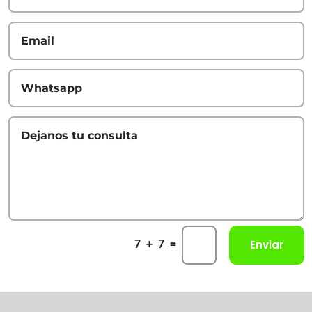
Enviar
=
7 + 7