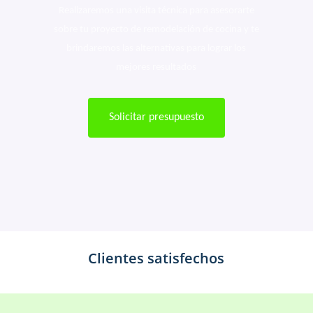
Realizaremos una visita técnica para asesorarte
sobre tu proyecto de remodelación de cocina y te
brindaremos las alternativas para lograr los
mejores resultados
Solicitar presupuesto
Clientes satisfechos