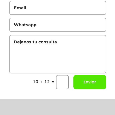
Enviar
=
13 + 12