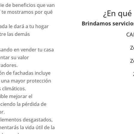
ie de beneficios que van
¿En qué 
quí te mostramos por qué
Brindamos servicio
ada le dará a tu hogar
tre las demás
CA
Z
nsando en vender tu casa
ntar su valor
Z
radores.
ón de fachadas incluye
da una mayor protección
 climáticos.
ible mejorar el
uciendo la pérdida de
or.
 elementos desgastados,
ntarás la vida útil de la