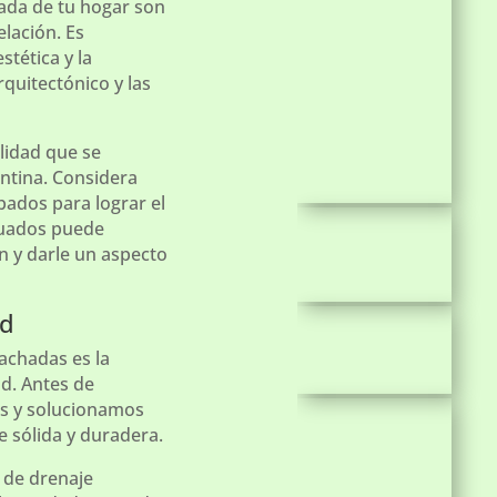
chada de tu hogar son
lación. Es
stética y la
rquitectónico y las
lidad que se
entina. Considera
bados para lograr el
cuados puede
ón y darle un aspecto
ad
achadas es la
d. Antes de
os y solucionamos
 sólida y duradera.
 de drenaje