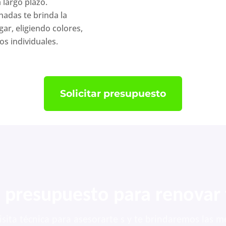
largo plazo.
hadas te brinda la
ar, eligiendo colores,
os individuales.
Solicitar presupuesto
n presupuesto para renovar
sita técnica para asesorarte s y te brindaremos las me