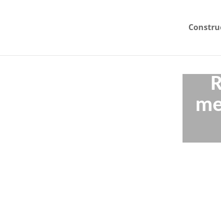
Constru
R
me