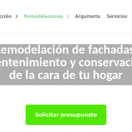
cción
Remodelaciones
Arquitecto
Servicios
emodelación de fachada
ntenimiento y conservac
de la cara de tu hogar
Solicitar presupuesto